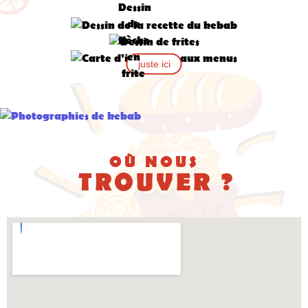
juste ici
OÙ NOUS
TROUVER ?